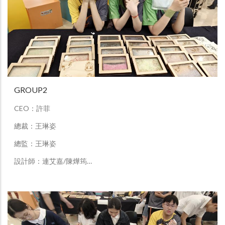
GROUP2
CEO：許菲
總裁：王琳姿
總監：王琳姿
設計師：連艾嘉/陳燁筠…