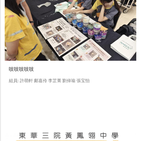
吱吱吱吱吱
組員: 許萌軒 鄺嘉伶 李芷菁 劉倬瑜 張宝怡