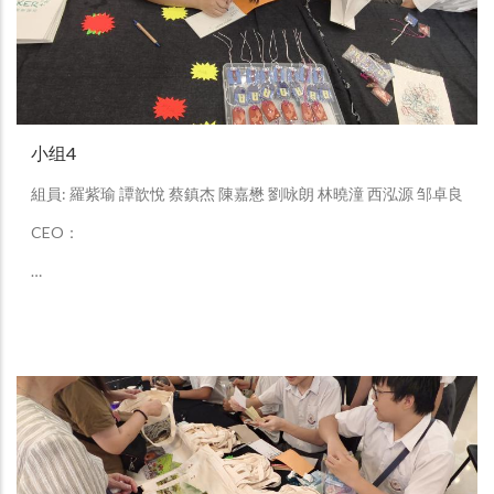
小组4
組員: 羅紫瑜 譚歆悅 蔡鎮杰 陳嘉懋 劉咏朗 林曉潼 西泓源 邹卓良
CEO：
…