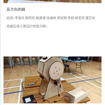
反方向的鐘
組員: 李嘉欣 顏熙彤 楊康麗 張威林 黃宸輝 李穎 鍾旻浩 蕭芷依
為健忘老人家設計的提示鐘…