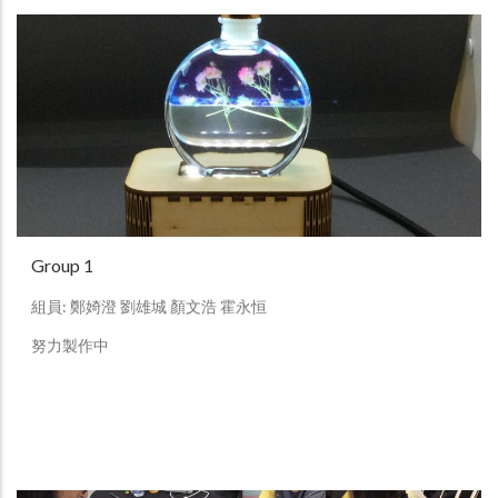
Group 1
組員: 鄭婍澄 劉雄城 顏文浩 霍永恒
努力製作中