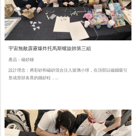
宇宙無敵霹靂爆炸托馬斯螺旋帥第三組
產品：磁砂鏈
設計理念：將彩砂和磁砂混合注入玻璃小球，在頂部以磁鐵吸引
形成形狀各異的鐵砂柱，…