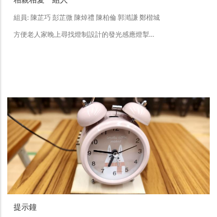
組員: 陳芷巧 彭芷微 陳焯禮 陳柏倫 郭澔謙 鄭楷城
方便老人家晚上尋找燈制設計的發光感應燈掣…
提示鐘