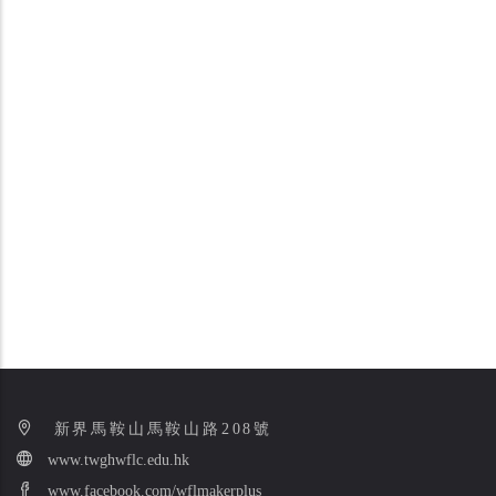
新界馬鞍山馬鞍山路208號
www.twghwflc.edu.hk
www.facebook.com/wflmakerplus