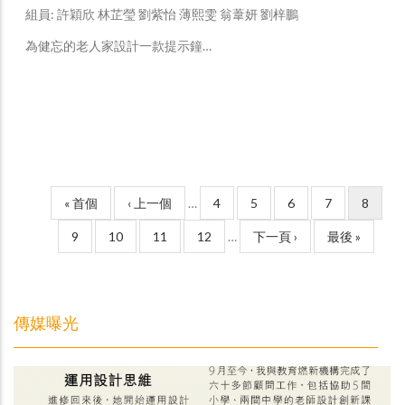
組員: 許穎欣 林芷瑩 劉紫怡 薄熙雯 翁葦妍 劉梓鵬
為健忘的老人家設計一款提示鐘…
Pagination
First
« 首個
上
‹ 上一個
…
Page
4
Page
5
Page
6
Page
7
目
8
page
一
前
Page
9
Page
10
Page
11
Page
12
…
下
下一頁 ›
Last
最後 »
頁
頁
一
page
面
頁
傳媒曝光