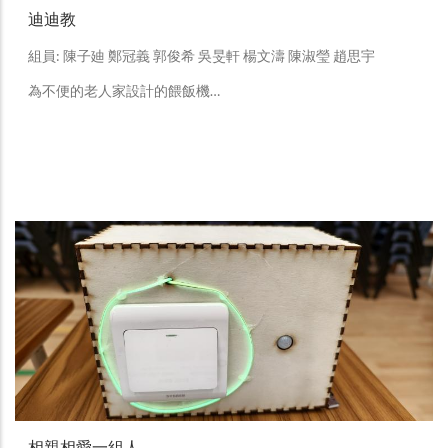
迪迪教
組員: 陳子廸 鄭冠義 郭俊希 吳旻軒 楊文濤 陳淑瑩 趙思宇
為不便的老人家設計的餵飯機…
相親相愛一組人