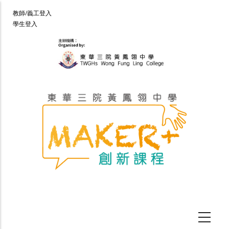
移
User
教師/義工登入
至
學生登入
account
主
menu
內
容