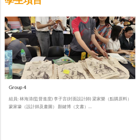
Group 4
組員: 林海清(監督進度) 李子言(封面設計師) 梁家樂（點購原料）
蒙家壕（設計師及畫圖） 顏鍵博（文書）…