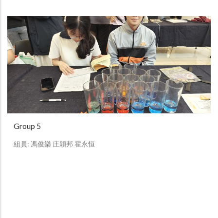
Group 5
組員: 馮俊樂 庄穎邦 霍永恒