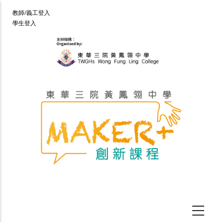
移
User
教師/義工登入
至
學生登入
account
主
menu
內
容