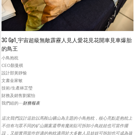
3C Gp1_宇宙超級無敵霹靂人見人愛花見花開車見車爆胎
的鳥王
小鳥抱枕
CEO顏曼棋
設計部黃靜愉
文書金家敏
技術/生產林芷瑩
財務及銷售劉紫怡
我們組的---
財務報表
這次我們設計這款以馬鞍山礦山為主題的小鳥抱枕，核心亮點是抱枕上
不但有与眾不同的矿山圖案還帶有魔術貼可拆卸小鳥娃娃也可當作擺
設，又能實用當作舒適的抱枕適用於大多數人且娃娃可拆卸也可成為孩