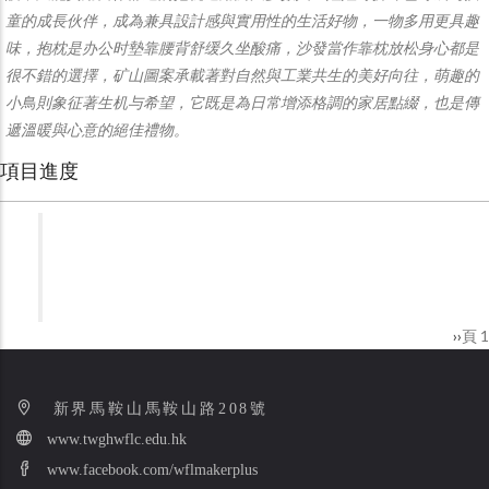
童的成長伙伴，成為兼具設計感與實用性的生活好物，一物多用更具趣
味，抱枕是办公时墊靠腰背舒缓久坐酸痛，沙發當作靠枕放松身心都是
很不錯的選擇，矿山圖案承載著對自然與工業共生的美好向往，萌趣的
小鳥則象征著生机与希望，它既是為日常增添格調的家居點綴，也是傳
遞溫暖與心意的絕佳禮物。
項目進度
下
››
頁 1
Pagination
一
頁
新界馬鞍山馬鞍山路208號
www.twghwflc.edu.hk
www.facebook.com/wflmakerplus