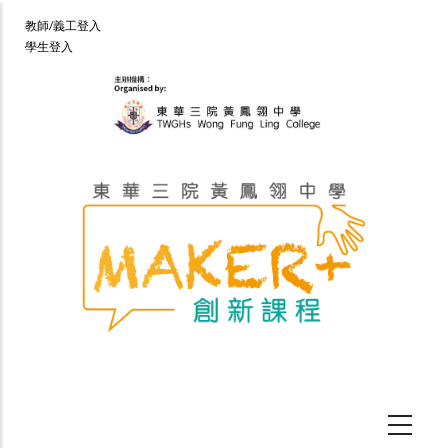
移
User
教師/義工登入
至
學生登入
account
主
menu
內
容