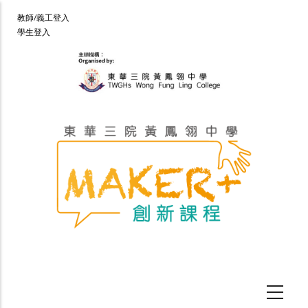
移
User
教師/義工登入
至
學生登入
account
主
menu
內
容