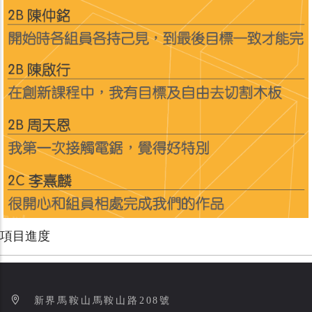
項目進度
新界馬鞍山馬鞍山路208號