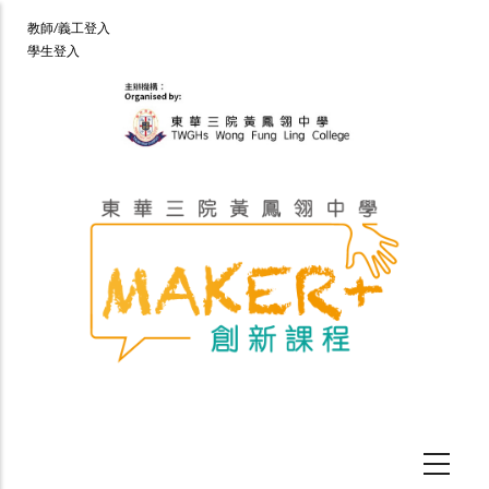
移
User
教師/義工登入
至
學生登入
account
主
menu
內
容