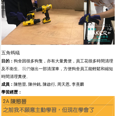
五角螞蟻
目的：
狗舍因很多狗隻，亦有大量糞便，員工花很多時間清理
及不衛生
。我們
做出一部清潔車，方便狗舍員工能輕鬆和縮短
時間清理糞便
。
成員：
陳愍晉, 陳仲銘, 陳啟行, 周天恩, 李熹麟
學習經歷：