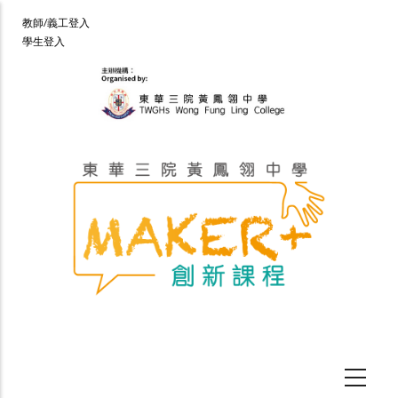
移
User
教師/義工登入
至
學生登入
account
主
menu
內
容