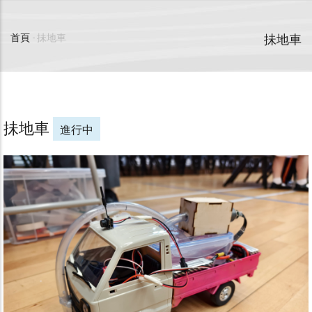
抺地車
首頁
-
抺地車
導
航
連
抺地車
進行中
結