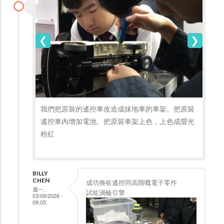
我們把原裝的遙控車改造成抹地車的車架。把原裝
遙控車內增加電池。把原裝車架上色，上色成螢光
粉紅
BILLY
CHEN
成功換咗遙控同高階嘅電子零件
週一,
試咗渦輪引擎
03/09/2026 -
09:05