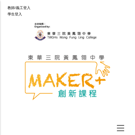
移
User
教師/義工登入
至
學生登入
account
主
menu
內
容