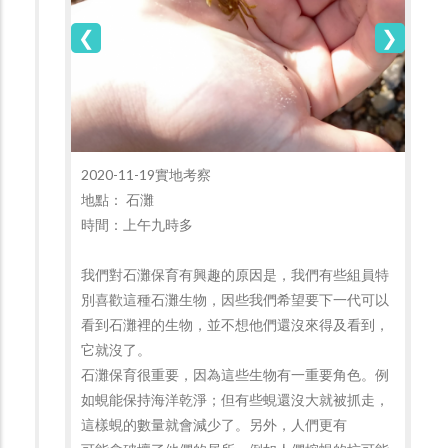
2020-11-19實地考察
地點： 石灘
時間：上午九時多
我們對石灘保育有興趣的原因是，我們有些組員
特
別喜歡這種石灘生物，
因些我們希望要下一代可以
看到石灘裡的生物，並不想他們
還沒來得及看到，
它就沒了。
石灘保育很重要，因為這些生物有一
重要角色。例
如蜆能保持海洋乾淨；
但
有些蜆還沒大就被抓走，
這樣蜆的
數量就會減少了。另外，人們更有