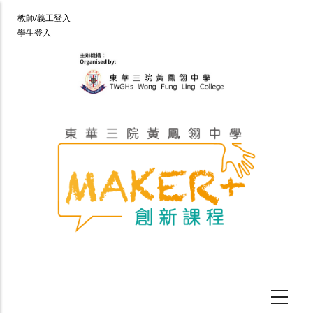
移
User
教師/義工登入
至
學生登入
account
主
menu
內
容