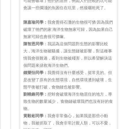
可能會破壞了他們的居所，例如
人們挖
蜆
的坑可能
會讓一些擱淺的魚
困住在坑里，然後曬乾死了。
陳嘉瑜同學：
我會覺得石灘的生物很可憐 因為我們
破壞了牠們的家 海洋生物無家可歸，因為如果自己
無家可歸也會很可憐嘛。
陳智恩同學
：
我認為這個問題對生態的影響比較
大，海洋生物被騷擾，讓生態鏈被影響，對這種事
情我會很難過，看到生物被殘害，所以希望解決這
個問題來拯救海洋生物們。
鍾樂怡同學：
我覺得沒有什麼感受，挺常見的。但
是改變了原有的生態環境，自然環境遭到破壞，生
態平衡被打破，食物鏈也被影響。
劉曉鋒同學：
挖蚌會破壞海洋生物居住的地方，導
致生物的數量減少， 食物鏈破壞我們也沒有好的食
物。
黄毅彬同學：
我會非常傷心，如果我是那些小動
物，我被抓取了，我會非常討厭人類，可以不愛，