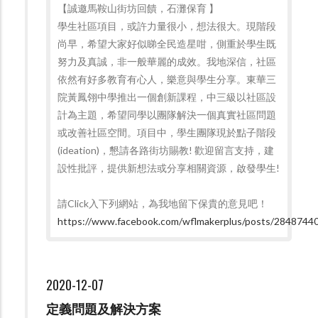
【誠邀馬鞍山街坊回饋，石灘保育 】
學生社區項目，或許力量很小，想法很大。現階段
尚早，希望大家好似睇全民造星咁，側重於學生既
努力及真誠，非一般華麗的成效。我地深信，社區
依然有好多教育有心人，樂意與學生分享。東華三
院黃鳳翎中學推出一個創新課程，中三級以社區設
計為主題，希望同學以團隊解決一個真實社區問題
或改善社區空間。項目中，學生團隊現於點子階段
(ideation)，懇請各路街坊賜教! 歡迎留言支持，建
設性批評，提供新想法或分享相關資源，啟發學生!
請Click入下列網站，為我地留下保貴的意見吧！
https://www.facebook.com/wflmakerplus/posts/284874
2020-12-07
定義問題及解決方案