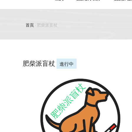
首頁
-
肥柴派盲杖
導
航
連
肥柴派盲杖
進行中
結