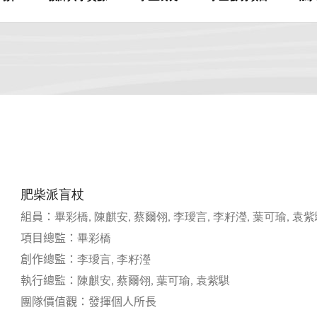
肥柴派盲杖
組員：
畢彩橋
陳麒安
蔡爾翎
李璦言
李籽瀅
葉可瑜
袁紫
,
,
,
,
,
,
項目總監：
畢彩橋
創作總監：
李璦言
李籽瀅
,
執行總監：
陳麒安
蔡爾翎
葉可瑜
袁紫
騏
,
,
,
團隊價值觀：發揮個人所長