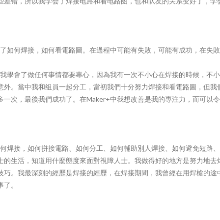
些差错，所以我学会了焊接电路和看电路图，也和队友的关系变好了，学
學識了如何焊接，如何看電路圖。在過程中可能有失敗，可能有成功，在失敗
我學會了做任何事情都要專心，因為我有一次不小心在焊接的時候，不小
意外。當中我和组員一起分工，當初我們十分努力焊接和看電路圖，但我
多一次，最後我們成功了。在Maker+中我想改善是我的專注力，而可以
習到如何焊接，如何拼接電路、如何分工、如何輔助別人焊接、如何避免短路
士的生活，知道用什麼態度來面對視障人士。我做得好的地方是努力地去
技巧。我最深刻的經歷是焊接的經歷，在焊接期間，我曾經在用焊槍的途
事了。