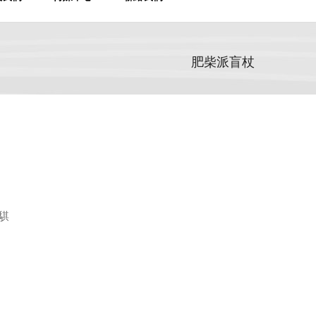
肥柴派盲杖
騏