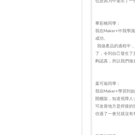
也是因为中途出了一
畢彩橋同學：
我在Maker+中我
成功。
我做產品的過程中，
了，令到自己發生了
夠認真，所以我們做
葉可瑜同學：
我在Maker+學
開棚架，知道視障人
可改善地方是焊接的
但過了一會兒就沒有