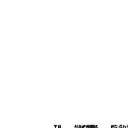
移
User
至
account
主
menu
內
容
Main
主頁
創新教學團隊
創新課程
navigation